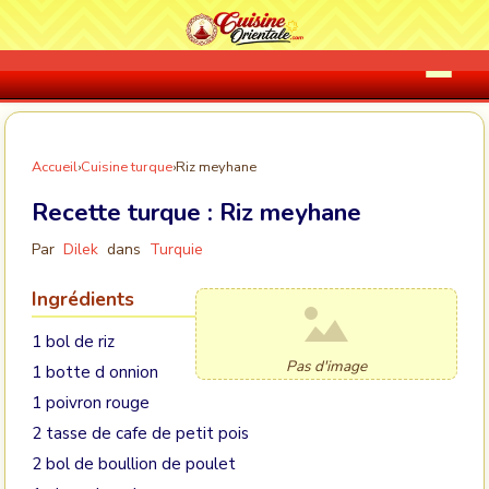
Accueil
›
Cuisine turque
›
Riz meyhane
Recette turque :
Riz meyhane
Par
Dilek
dans
Turquie
Ingrédients
1 bol de riz
Pas d'image
1 botte d onnion
1 poivron rouge
2 tasse de cafe de petit pois
2 bol de boullion de poulet