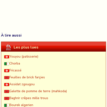
À lire aussi
Les plus lues
Youyou (patisserie)
Chorba
Fricassé
Feuilles de brick farçies
Assidat zgougou
Galette de pomme de terre (mahkoda)
Baghrir crêpes mille trous
Bourek algerien