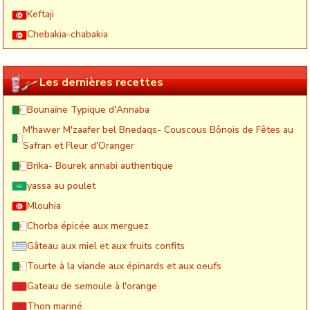
Keftaji
Chebakia-chabakia
Les dernières recettes
Bounaïne Typique d'Annaba
M'hawer M'zaafer bel Bnedaqs- Couscous Bônois de Fêtes au
Safran et Fleur d'Oranger
Brika- Bourek annabi authentique
yassa au poulet
Mlouhia
Chorba épicée aux merguez
Gâteau aux miel et aux fruits confits
Tourte à la viande aux épinards et aux oeufs
Gateau de semoule à l'orange
Thon mariné