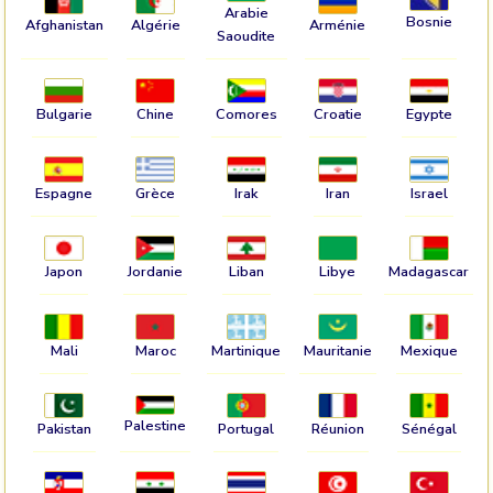
Arabie
Bosnie
Afghanistan
Algérie
Arménie
Saoudite
Bulgarie
Chine
Comores
Croatie
Egypte
Espagne
Grèce
Irak
Iran
Israel
Japon
Jordanie
Liban
Libye
Madagascar
Mali
Maroc
Martinique
Mauritanie
Mexique
Palestine
Pakistan
Portugal
Réunion
Sénégal