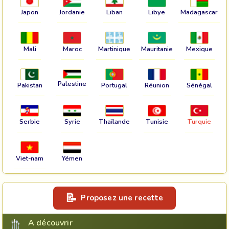
Japon
Jordanie
Liban
Libye
Madagascar
Mali
Maroc
Martinique
Mauritanie
Mexique
Palestine
Pakistan
Portugal
Réunion
Sénégal
Serbie
Syrie
Thaïlande
Tunisie
Turquie
Viet-nam
Yémen
Proposez une recette
A découvrir