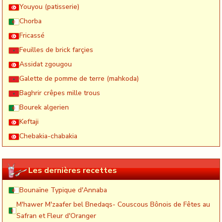
Youyou (patisserie)
Chorba
Fricassé
Feuilles de brick farçies
Assidat zgougou
Galette de pomme de terre (mahkoda)
Baghrir crêpes mille trous
Bourek algerien
Keftaji
Chebakia-chabakia
Les dernières recettes
Bounaïne Typique d'Annaba
M'hawer M'zaafer bel Bnedaqs- Couscous Bônois de Fêtes au
Safran et Fleur d'Oranger