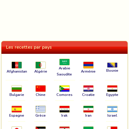
Les recettes par pays
Arabie
Bosnie
Afghanistan
Algérie
Arménie
Saoudite
Bulgarie
Chine
Comores
Croatie
Egypte
Espagne
Grèce
Irak
Iran
Israel