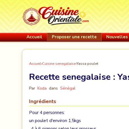
Accueil
Proposer une recette
Nouvelles 
Accueil
›
Cuisine senegalaise
›
Yassa poulet
Recette senegalaise :
Ya
Par
Koda
dans
Sénégal
Ingrédients
Pour 4 personnes:
un poulet d'environ 1,5kgs
, 4 à 6 oignons selon leur grosseur