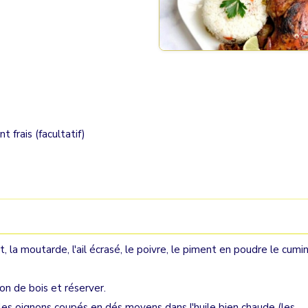
 frais (facultatif)
 la moutarde, l'ail écrasé, le poivre, le piment en poudre le cumin
bon de bois et réserver.
es oignons coupés en dés moyens dans l'huile bien chaude (les