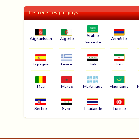
Les recettes par pays
Arabie
Afghanistan
Algérie
Arménie
Saoudite
Espagne
Grèce
Irak
Iran
Mali
Maroc
Martinique
Mauritanie
Serbie
Syrie
Thaïlande
Tunisie