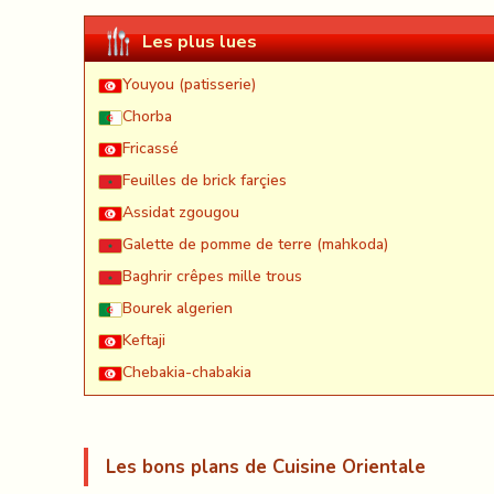
Les plus lues
Youyou (patisserie)
Chorba
Fricassé
Feuilles de brick farçies
Assidat zgougou
Galette de pomme de terre (mahkoda)
Baghrir crêpes mille trous
Bourek algerien
Keftaji
Chebakia-chabakia
Les bons plans de Cuisine Orientale