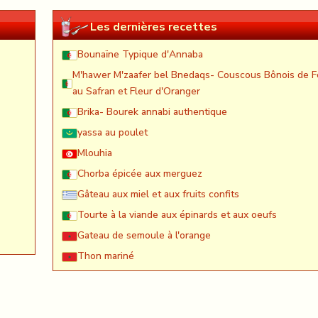
Les dernières recettes
Bounaïne Typique d'Annaba
M'hawer M'zaafer bel Bnedaqs- Couscous Bônois de F
au Safran et Fleur d'Oranger
Brika- Bourek annabi authentique
yassa au poulet
Mlouhia
Chorba épicée aux merguez
Gâteau aux miel et aux fruits confits
Tourte à la viande aux épinards et aux oeufs
Gateau de semoule à l'orange
Thon mariné