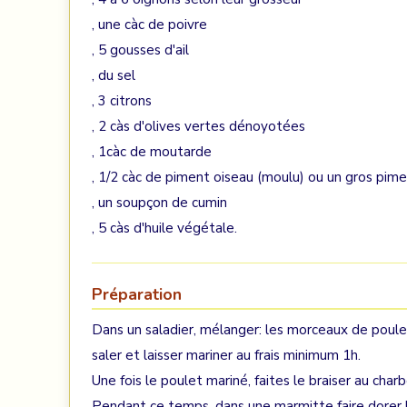
, une càc de poivre
, 5 gousses d'ail
, du sel
, 3 citrons
, 2 càs d'olives vertes dénoyotées
, 1càc de moutarde
, 1/2 càc de piment oiseau (moulu) ou un gros piment
, un soupçon de cumin
, 5 càs d'huile végétale.
Préparation
Dans un saladier, mélanger: les morceaux de poulet,
saler et laisser mariner au frais minimum 1h.
Une fois le poulet mariné, faites le braiser au char
Pendant ce temps, dans une marmitte faire dorer l