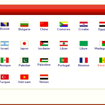
Bosnie
Bulgarie
Chine
Comores
Croatie
Egyp
Israel
Japon
Jordanie
Liban
Libye
Madag
Palestine
Mexique
Pakistan
Portugal
Réunion
Séné
Turquie
Viet-nam
Yémen