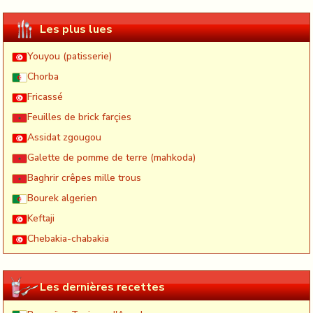
Les plus lues
Youyou (patisserie)
Chorba
Fricassé
Feuilles de brick farçies
Assidat zgougou
Galette de pomme de terre (mahkoda)
Baghrir crêpes mille trous
Bourek algerien
Keftaji
Chebakia-chabakia
Les dernières recettes