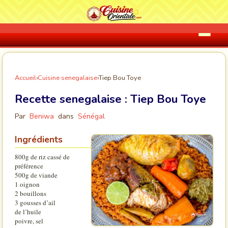
Accueil
›
Cuisine senegalaise
›
Tiep Bou Toye
Recette senegalaise :
Tiep Bou Toye
Par
Beniwa
dans
Sénégal
Ingrédients
800g de riz cassé de
préférence
500g de viande
1 oignon
2 bouillons
3 gousses d’ail
de l’huile
poivre, sel