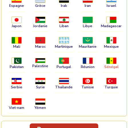
Espagne
Grèce
Irak
Iran
Israel
Japon
Jordanie
Liban
Libye
Madagascar
Mali
Maroc
Martinique
Mauritanie
Mexique
Palestine
Pakistan
Portugal
Réunion
Sénégal
Serbie
Syrie
Thaïlande
Tunisie
Turquie
Viet-nam
Yémen