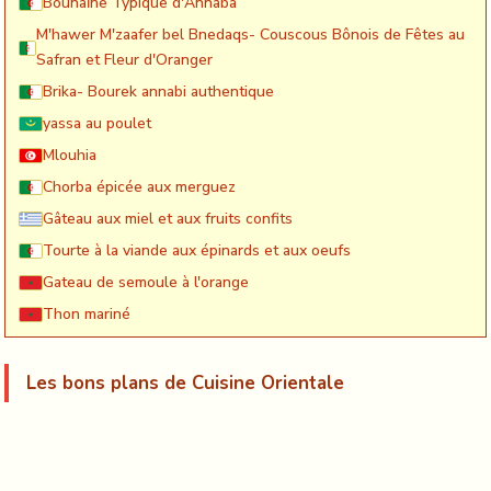
Bounaïne Typique d'Annaba
M'hawer M'zaafer bel Bnedaqs- Couscous Bônois de Fêtes au
Safran et Fleur d'Oranger
Brika- Bourek annabi authentique
yassa au poulet
Mlouhia
Chorba épicée aux merguez
Gâteau aux miel et aux fruits confits
Tourte à la viande aux épinards et aux oeufs
Gateau de semoule à l'orange
Thon mariné
Les bons plans de Cuisine Orientale