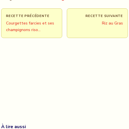
RECETTE PRÉCÉDENTE
RECETTE SUIVANTE
Courgettes farcies et ses
Riz au Gras
champignons riso…
À lire aussi