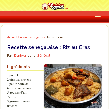
Accueil
›
Cuisine senegalaise
›
Riz au Gras
Recette senegalaise :
Riz au Gras
Par
Beniwa
dans
Sénégal
Ingrédients
1 poulet
2 oignons moyens
1 petite boîte de
tomate concentrée
5 gousses d’ail.
2 cubs.
3 grosses tomates
fraîches.