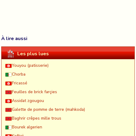
À lire aussi
Les plus lues
Youyou (patisserie)
Chorba
Fricassé
Feuilles de brick farçies
Assidat zgougou
Galette de pomme de terre (mahkoda)
Baghrir crêpes mille trous
Bourek algerien
Keftaji