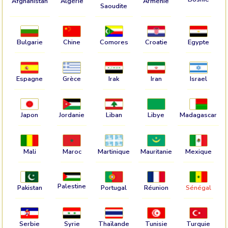
Afghanistan
Algérie
Arménie
Saoudite
Bulgarie
Chine
Comores
Croatie
Egypte
Espagne
Grèce
Irak
Iran
Israel
Japon
Jordanie
Liban
Libye
Madagascar
Mali
Maroc
Martinique
Mauritanie
Mexique
Palestine
Pakistan
Portugal
Réunion
Sénégal
Serbie
Syrie
Thaïlande
Tunisie
Turquie