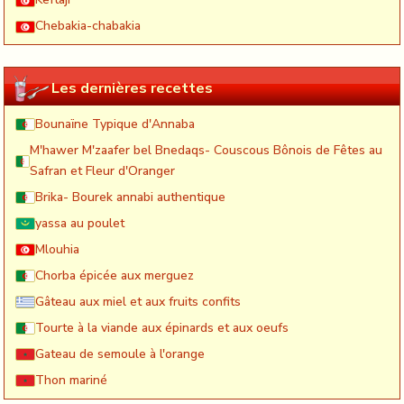
Chebakia-chabakia
Les dernières recettes
Bounaïne Typique d'Annaba
M'hawer M'zaafer bel Bnedaqs- Couscous Bônois de Fêtes au
Safran et Fleur d'Oranger
Brika- Bourek annabi authentique
yassa au poulet
Mlouhia
Chorba épicée aux merguez
Gâteau aux miel et aux fruits confits
Tourte à la viande aux épinards et aux oeufs
Gateau de semoule à l'orange
Thon mariné