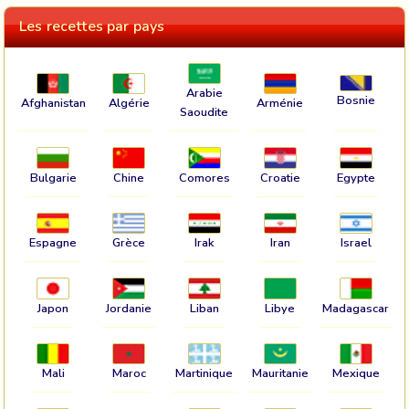
Les recettes par pays
Arabie
Bosnie
Afghanistan
Algérie
Arménie
Saoudite
Bulgarie
Chine
Comores
Croatie
Egypte
Espagne
Grèce
Irak
Iran
Israel
Japon
Jordanie
Liban
Libye
Madagascar
Mali
Maroc
Martinique
Mauritanie
Mexique