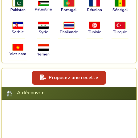
Palestine
Pakistan
Portugal
Réunion
Sénégal
Serbie
Syrie
Thaïlande
Tunisie
Turquie
Viet-nam
Yémen
Proposez une recette
A découvrir