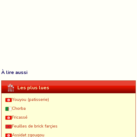
À lire aussi
Les plus lues
Youyou (patisserie)
Chorba
Fricassé
Feuilles de brick farçies
Assidat zgougou