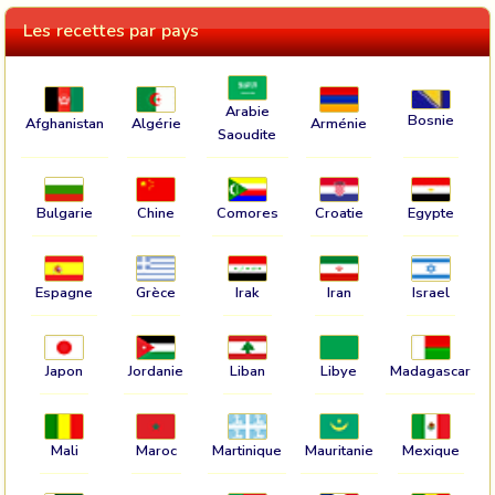
Les recettes par pays
Arabie
Bosnie
Afghanistan
Algérie
Arménie
Saoudite
Bulgarie
Chine
Comores
Croatie
Egypte
Espagne
Grèce
Irak
Iran
Israel
Japon
Jordanie
Liban
Libye
Madagascar
Mali
Maroc
Martinique
Mauritanie
Mexique