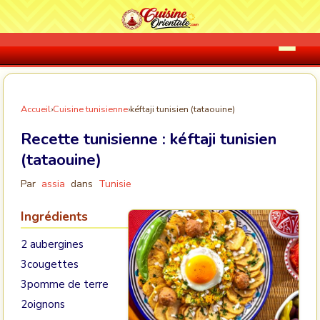
Accueil
›
Cuisine tunisienne
›
kéftaji tunisien (tataouine)
Recette tunisienne :
kéftaji tunisien
(tataouine)
Par
assia
dans
Tunisie
Ingrédients
2 aubergines
3cougettes
3pomme de terre
2oignons