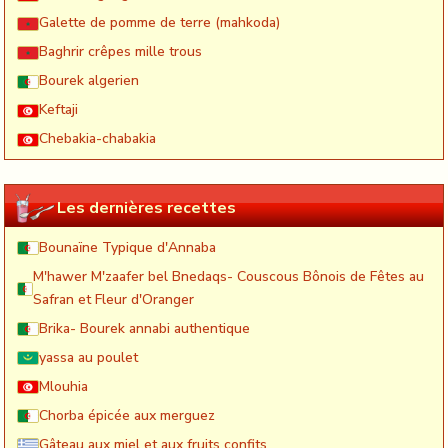
Galette de pomme de terre (mahkoda)
Baghrir crêpes mille trous
Bourek algerien
Keftaji
Chebakia-chabakia
Les dernières recettes
Bounaïne Typique d'Annaba
M'hawer M'zaafer bel Bnedaqs- Couscous Bônois de Fêtes au
Safran et Fleur d'Oranger
Brika- Bourek annabi authentique
yassa au poulet
Mlouhia
Chorba épicée aux merguez
Gâteau aux miel et aux fruits confits