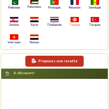
Palestine
Pakistan
Portugal
Réunion
Sénégal
Serbie
Syrie
Thaïlande
Tunisie
Turquie
Viet-nam
Yémen
Proposez une recette
A découvrir