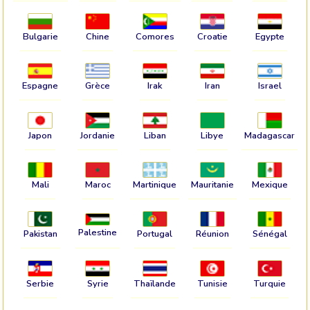
Bulgarie
Chine
Comores
Croatie
Egypte
Espagne
Grèce
Irak
Iran
Israel
Japon
Jordanie
Liban
Libye
Madagascar
Mali
Maroc
Martinique
Mauritanie
Mexique
Palestine
Pakistan
Portugal
Réunion
Sénégal
Serbie
Syrie
Thaïlande
Tunisie
Turquie