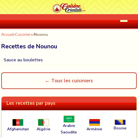
Accueil
›
Cuisiniers
›
Nounou
Recettes de Nounou
Sauce au boulettes
← Tous les cuisiniers
Les recettes par pays
Arabie
Bosnie
Afghanistan
Algérie
Arménie
Saoudite