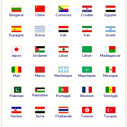
Bulgarie
Chine
Comores
Croatie
Egypte
Espagne
Grèce
Irak
Iran
Israel
Japon
Jordanie
Liban
Libye
Madagascar
Mali
Maroc
Martinique
Mauritanie
Mexique
Palestine
Pakistan
Portugal
Réunion
Sénégal
Serbie
Syrie
Thaïlande
Tunisie
Turquie