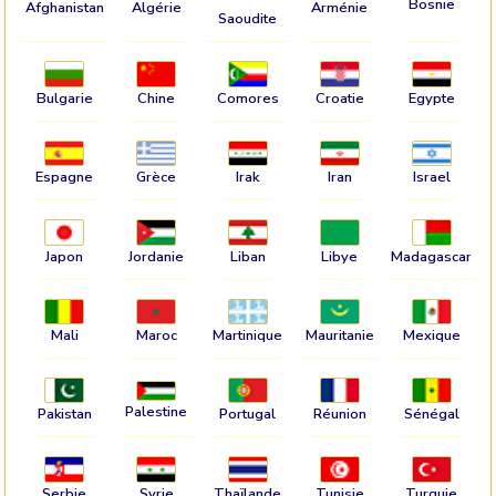
Bosnie
Afghanistan
Algérie
Arménie
Saoudite
Bulgarie
Chine
Comores
Croatie
Egypte
Espagne
Grèce
Irak
Iran
Israel
Japon
Jordanie
Liban
Libye
Madagascar
Mali
Maroc
Martinique
Mauritanie
Mexique
Palestine
Pakistan
Portugal
Réunion
Sénégal
Serbie
Syrie
Thaïlande
Tunisie
Turquie