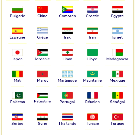
Bulgarie
Chine
Comores
Croatie
Egypte
Espagne
Grèce
Irak
Iran
Israel
Japon
Jordanie
Liban
Libye
Madagascar
Mali
Maroc
Martinique
Mauritanie
Mexique
Palestine
Pakistan
Portugal
Réunion
Sénégal
Serbie
Syrie
Thaïlande
Tunisie
Turquie