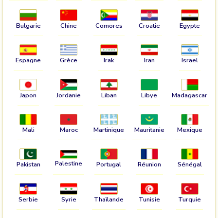
Bulgarie
Chine
Comores
Croatie
Egypte
Espagne
Grèce
Irak
Iran
Israel
Japon
Jordanie
Liban
Libye
Madagascar
Mali
Maroc
Martinique
Mauritanie
Mexique
Palestine
Pakistan
Portugal
Réunion
Sénégal
Serbie
Syrie
Thaïlande
Tunisie
Turquie