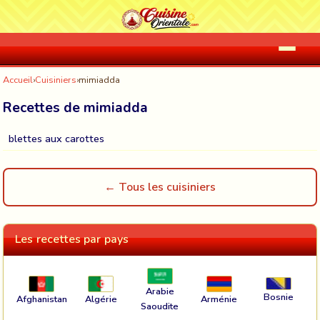
Accueil
›
Cuisiniers
›
mimiadda
Recettes de mimiadda
blettes aux carottes
← Tous les cuisiniers
Les recettes par pays
Arabie
Bosnie
Afghanistan
Algérie
Arménie
Saoudite