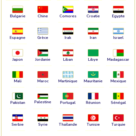
Bulgarie
Chine
Comores
Croatie
Egypte
Espagne
Grèce
Irak
Iran
Israel
Japon
Jordanie
Liban
Libye
Madagascar
Mali
Maroc
Martinique
Mauritanie
Mexique
Palestine
Pakistan
Portugal
Réunion
Sénégal
Serbie
Syrie
Thaïlande
Tunisie
Turquie