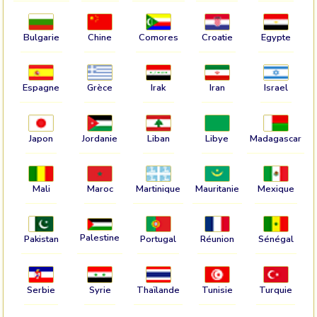
Bulgarie
Chine
Comores
Croatie
Egypte
Espagne
Grèce
Irak
Iran
Israel
Japon
Jordanie
Liban
Libye
Madagascar
Mali
Maroc
Martinique
Mauritanie
Mexique
Palestine
Pakistan
Portugal
Réunion
Sénégal
Serbie
Syrie
Thaïlande
Tunisie
Turquie