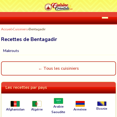
Accueil
›
Cuisiniers
›
Bentagadir
Recettes de Bentagadir
Makrouts
← Tous les cuisiniers
Les recettes par pays
Arabie
Bosnie
Afghanistan
Algérie
Arménie
Saoudite