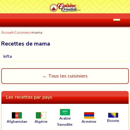
Accueil
›
Cuisiniers
›
mama
Recettes de mama
kifta
← Tous les cuisiniers
Les recettes par pays
Arabie
Bosnie
Afghanistan
Algérie
Arménie
Saoudite