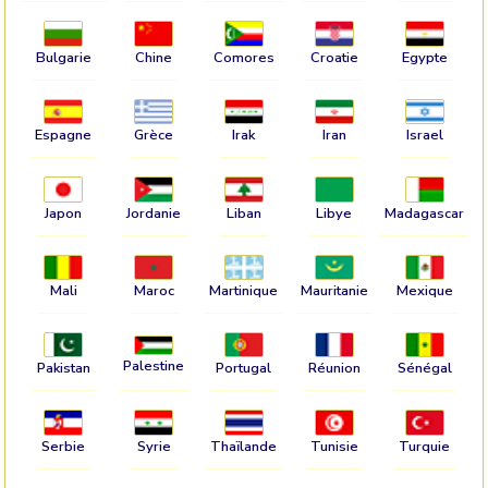
Bulgarie
Chine
Comores
Croatie
Egypte
Espagne
Grèce
Irak
Iran
Israel
Japon
Jordanie
Liban
Libye
Madagascar
Mali
Maroc
Martinique
Mauritanie
Mexique
Palestine
Pakistan
Portugal
Réunion
Sénégal
Serbie
Syrie
Thaïlande
Tunisie
Turquie