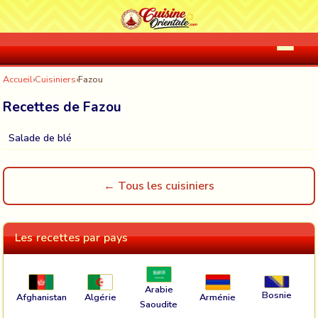
Accueil
›
Cuisiniers
›
Fazou
Recettes de Fazou
Salade de blé
← Tous les cuisiniers
Les recettes par pays
Arabie
Bosnie
Afghanistan
Algérie
Arménie
Saoudite