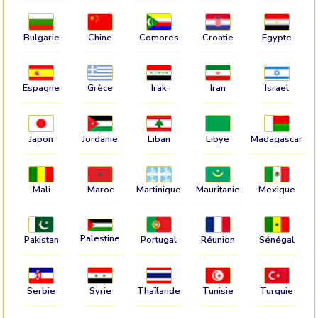
Bulgarie
Chine
Comores
Croatie
Egypte
Espagne
Grèce
Irak
Iran
Israel
Japon
Jordanie
Liban
Libye
Madagascar
Mali
Maroc
Martinique
Mauritanie
Mexique
Palestine
Pakistan
Portugal
Réunion
Sénégal
Serbie
Syrie
Thaïlande
Tunisie
Turquie