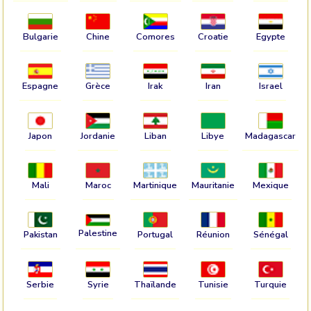
Bulgarie
Chine
Comores
Croatie
Egypte
Espagne
Grèce
Irak
Iran
Israel
Japon
Jordanie
Liban
Libye
Madagascar
Mali
Maroc
Martinique
Mauritanie
Mexique
Palestine
Pakistan
Portugal
Réunion
Sénégal
Serbie
Syrie
Thaïlande
Tunisie
Turquie