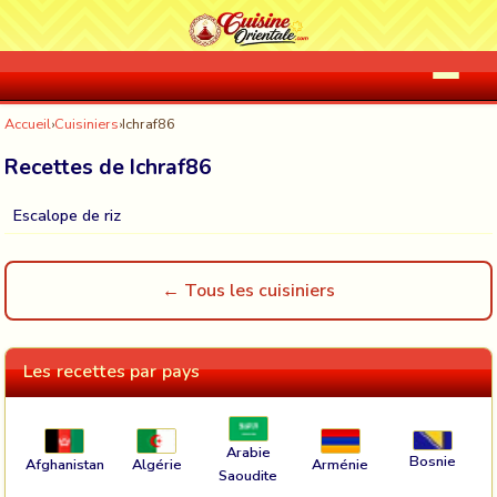
Accueil
›
Cuisiniers
›
Ichraf86
Recettes de Ichraf86
Escalope de riz
← Tous les cuisiniers
Les recettes par pays
Arabie
Bosnie
Afghanistan
Algérie
Arménie
Saoudite