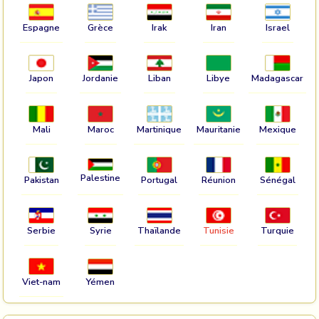
Espagne
Grèce
Irak
Iran
Israel
Japon
Jordanie
Liban
Libye
Madagascar
Mali
Maroc
Martinique
Mauritanie
Mexique
Palestine
Pakistan
Portugal
Réunion
Sénégal
Serbie
Syrie
Thaïlande
Tunisie
Turquie
Viet-nam
Yémen