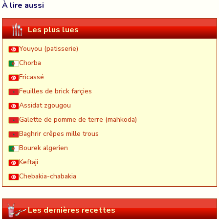
À lire aussi
Les plus lues
Youyou (patisserie)
Chorba
Fricassé
Feuilles de brick farçies
Assidat zgougou
Galette de pomme de terre (mahkoda)
Baghrir crêpes mille trous
Bourek algerien
Keftaji
Chebakia-chabakia
Les dernières recettes