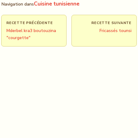
Cuisine tunisienne
Navigation dans
RECETTE PRÉCÉDENTE
RECETTE SUIVANTE
Mderbel kra3 boutouzina
Fricassés tounsi
"courgette"