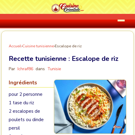
Accueil
›
Cuisine tunisienne
›
Escalope de riz
Recette tunisienne :
Escalope de riz
Par
Ichraf86
dans
Tunisie
Ingrédients
pour 2 personne
1 tase du riz
2 escalopes de
poulets ou dinde
persil