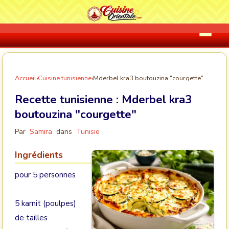
Accueil
›
Cuisine tunisienne
›
Mderbel kra3 boutouzina "courgette"
Recette tunisienne :
Mderbel kra3
boutouzina "courgette"
Par
Samira
dans
Tunisie
Ingrédients
pour 5 personnes
5 karnit (poulpes)
de tailles