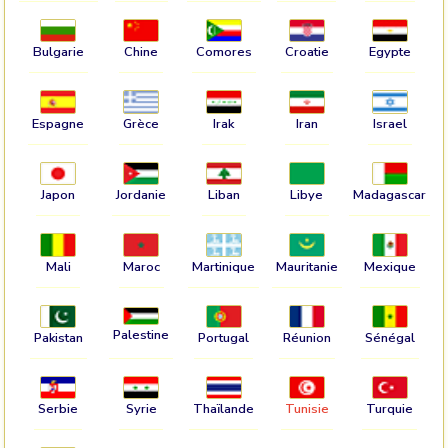
Bulgarie
Chine
Comores
Croatie
Egypte
Espagne
Grèce
Irak
Iran
Israel
Japon
Jordanie
Liban
Libye
Madagascar
Mali
Maroc
Martinique
Mauritanie
Mexique
Palestine
Pakistan
Portugal
Réunion
Sénégal
Serbie
Syrie
Thaïlande
Tunisie
Turquie