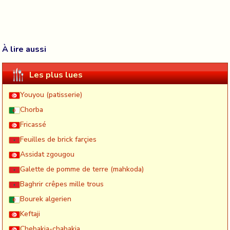
À lire aussi
Les plus lues
Youyou (patisserie)
Chorba
Fricassé
Feuilles de brick farçies
Assidat zgougou
Galette de pomme de terre (mahkoda)
Baghrir crêpes mille trous
Bourek algerien
Keftaji
Chebakia-chabakia