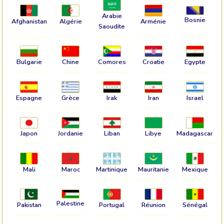
Arabie
Bosnie
Afghanistan
Algérie
Arménie
Saoudite
Bulgarie
Chine
Comores
Croatie
Egypte
Espagne
Grèce
Irak
Iran
Israel
Japon
Jordanie
Liban
Libye
Madagascar
Mali
Maroc
Martinique
Mauritanie
Mexique
Palestine
Pakistan
Portugal
Réunion
Sénégal