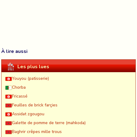
À lire aussi
Les plus lues
Youyou (patisserie)
Chorba
Fricassé
Feuilles de brick farçies
Assidat zgougou
Galette de pomme de terre (mahkoda)
Baghrir crêpes mille trous