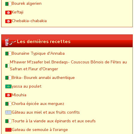
Bourek algerien
Keftaji
Chebakia-chabakia
Les dernières recettes
Bounaïne Typique d'Annaba
M'hawer M'zaafer bel Bnedaqs- Couscous Bônois de Fêtes au
Safran et Fleur d'Oranger
Brika- Bourek annabi authentique
yassa au poulet
Mlouhia
Chorba épicée aux merguez
Gâteau aux miel et aux fruits confits
Tourte à la viande aux épinards et aux oeufs
Gateau de semoule à l'orange