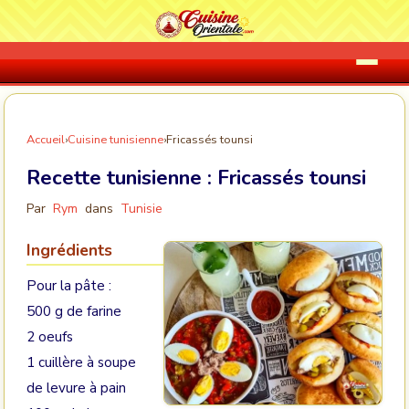
Accueil
›
Cuisine tunisienne
›
Fricassés tounsi
Recette tunisienne :
Fricassés tounsi
Par
Rym
dans
Tunisie
Ingrédients
Pour la pâte :
500 g de farine
2 oeufs
1 cuillère à soupe
de levure à pain