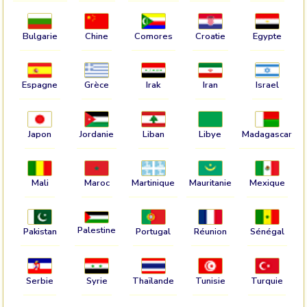
Bulgarie
Chine
Comores
Croatie
Egypte
Espagne
Grèce
Irak
Iran
Israel
Japon
Jordanie
Liban
Libye
Madagascar
Mali
Maroc
Martinique
Mauritanie
Mexique
Palestine
Pakistan
Portugal
Réunion
Sénégal
Serbie
Syrie
Thaïlande
Tunisie
Turquie