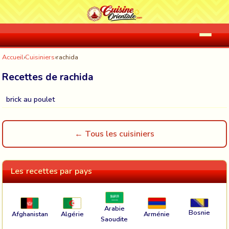
Accueil
›
Cuisiniers
›
rachida
Recettes de rachida
brick au poulet
← Tous les cuisiniers
Les recettes par pays
Arabie
Bosnie
Afghanistan
Algérie
Arménie
Saoudite