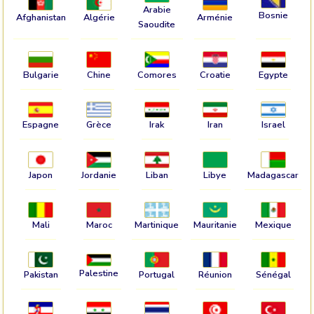
Arabie
Bosnie
Afghanistan
Algérie
Arménie
Saoudite
Bulgarie
Chine
Comores
Croatie
Egypte
Espagne
Grèce
Irak
Iran
Israel
Japon
Jordanie
Liban
Libye
Madagascar
Mali
Maroc
Martinique
Mauritanie
Mexique
Palestine
Pakistan
Portugal
Réunion
Sénégal