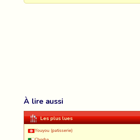
À lire aussi
Les plus lues
Youyou (patisserie)
Chorba