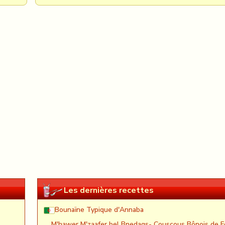
Les dernières recettes
Bounaïne Typique d'Annaba
M'hawer M'zaafer bel Bnedaqs- Couscous Bônois de F