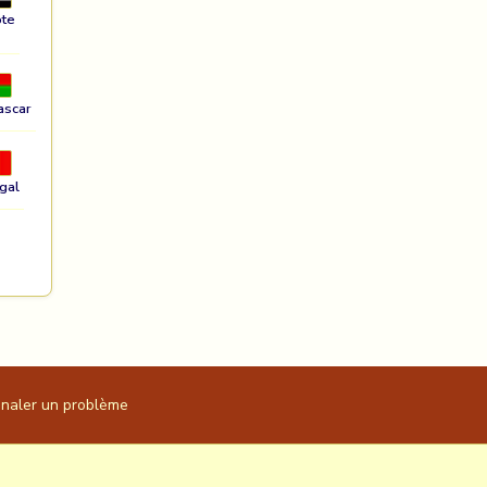
te
ascar
gal
gnaler un problème