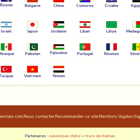
Bosnie
Bulgarie
Chine
Comores
Croatie
Egyp
Israel
Japon
Jordanie
Liban
Libye
Madag
Palestine
Mexique
Pakistan
Portugal
Réunion
Séné
Turquie
Viet-nam
Yémen
rientale.com
|
Nous contacter
|
Recommander ce site
|
Mentions légales
|
Si
Partenaires :
cuisine pas chère
—
trucs de maman