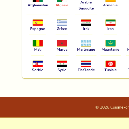
Arabie
Afghanistan
Algérie
Arménie
Saoudite
Espagne
Grèce
Irak
Iran
Mali
Maroc
Martinique
Mauritanie
Serbie
Syrie
Thaïlande
Tunisie
© 2026
Cuisine-o