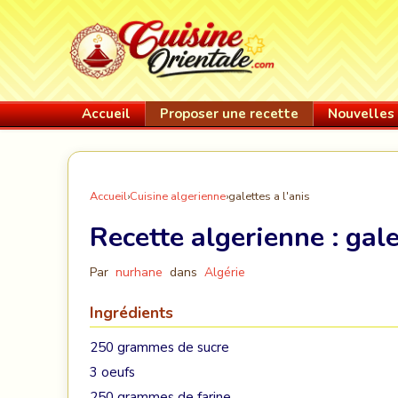
Accueil
Proposer une recette
Nouvelles 
Accueil
›
Cuisine algerienne
›
galettes a l'anis
Recette algerienne :
gale
Par
nurhane
dans
Algérie
Ingrédients
250 grammes de sucre
3 oeufs
250 grammes de farine