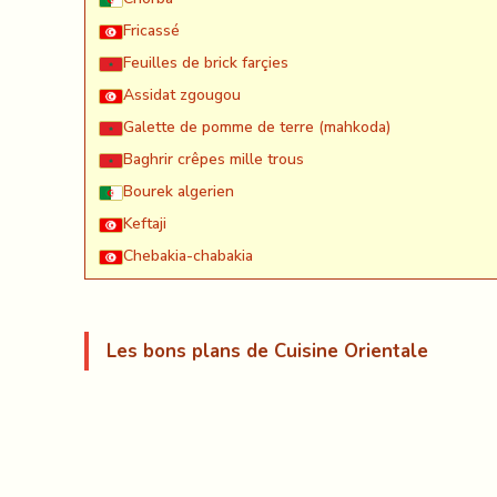
Fricassé
Feuilles de brick farçies
Assidat zgougou
Galette de pomme de terre (mahkoda)
Baghrir crêpes mille trous
Bourek algerien
Keftaji
Chebakia-chabakia
Les bons plans de Cuisine Orientale