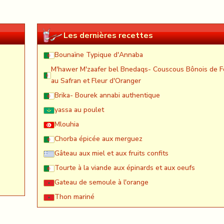
Les dernières recettes
Bounaïne Typique d'Annaba
M'hawer M'zaafer bel Bnedaqs- Couscous Bônois de F
au Safran et Fleur d'Oranger
Brika- Bourek annabi authentique
yassa au poulet
Mlouhia
Chorba épicée aux merguez
Gâteau aux miel et aux fruits confits
Tourte à la viande aux épinards et aux oeufs
Gateau de semoule à l'orange
Thon mariné