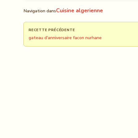
Cuisine algerienne
Navigation dans
RECETTE PRÉCÉDENTE
gateau d'anniversaire facon nurhane