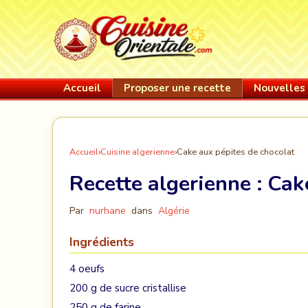
Accueil
Proposer une recette
Nouvelles 
Accueil
›
Cuisine algerienne
›
Cake aux pépites de chocolat
Recette algerienne :
Cake
Par
nurhane
dans
Algérie
Ingrédients
4 oeufs
200 g de sucre cristallise
250 g de farine