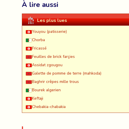
À lire aussi
Les plus lues
Youyou (patisserie)
Chorba
Fricassé
Feuilles de brick farçies
Assidat zgougou
Galette de pomme de terre (mahkoda)
Baghrir crêpes mille trous
Bourek algerien
Keftaji
Chebakia-chabakia