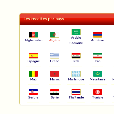
Les recettes par pays
Arabie
Afghanistan
Algérie
Arménie
Saoudite
Espagne
Grèce
Irak
Iran
Mali
Maroc
Martinique
Mauritanie
Serbie
Syrie
Thaïlande
Tunisie