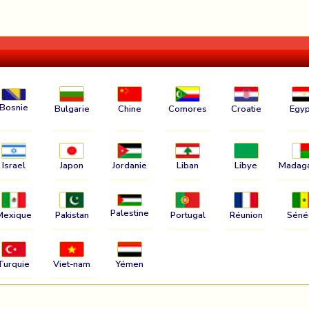
Bosnie
Bulgarie
Chine
Comores
Croatie
Egyp
Israel
Japon
Jordanie
Liban
Libye
Madag
Palestine
Mexique
Pakistan
Portugal
Réunion
Séné
Turquie
Viet-nam
Yémen