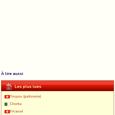
À lire aussi
Les plus lues
Youyou (patisserie)
Chorba
Fricassé