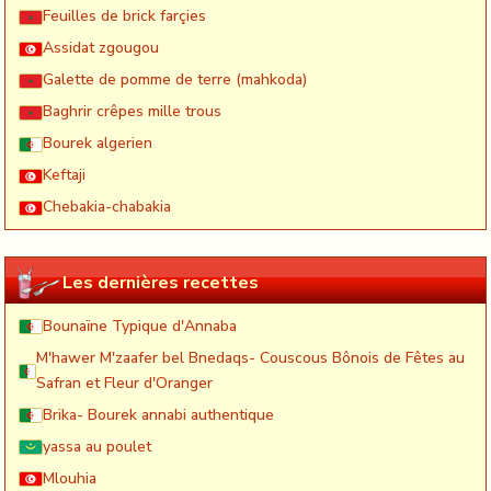
Feuilles de brick farçies
Assidat zgougou
Galette de pomme de terre (mahkoda)
Baghrir crêpes mille trous
Bourek algerien
Keftaji
Chebakia-chabakia
Les dernières recettes
Bounaïne Typique d'Annaba
M'hawer M'zaafer bel Bnedaqs- Couscous Bônois de Fêtes au
Safran et Fleur d'Oranger
Brika- Bourek annabi authentique
yassa au poulet
Mlouhia