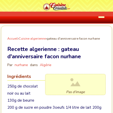
Accueil
›
Cuisine algerienne
›
gateau d'anniversaire facon nurhane
Recette algerienne :
gateau
d'anniversaire facon nurhane
Par
nurhane
dans
Algérie
Ingrédients
250g de chocolat
Pas d'image
noir ou au lait
130g de beurre
200 g de sucre en poudre 3oeufs 1/4 litre de lait 200g