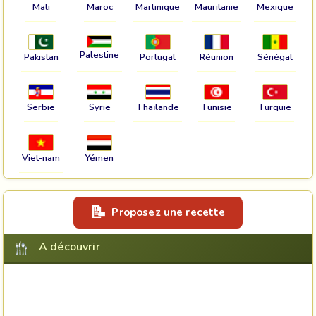
Mali
Maroc
Martinique
Mauritanie
Mexique
Palestine
Pakistan
Portugal
Réunion
Sénégal
Serbie
Syrie
Thaïlande
Tunisie
Turquie
Viet-nam
Yémen
Proposez une recette
A découvrir