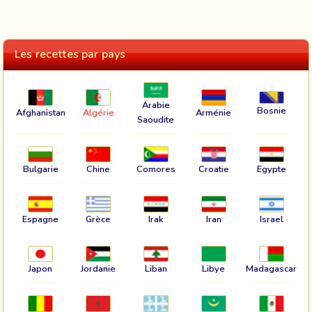
Les recettes par pays
Arabie
Bosnie
Afghanistan
Algérie
Arménie
Saoudite
Bulgarie
Chine
Comores
Croatie
Egypte
Espagne
Grèce
Irak
Iran
Israel
Japon
Jordanie
Liban
Libye
Madagascar