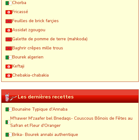
Chorba
Fricassé
Feuilles de brick farçies
Assidat zgougou
Galette de pomme de terre (mahkoda)
Baghrir crêpes mille trous
Bourek algerien
Keftaji
Chebakia-chabakia
Les dernières recettes
Bounaïne Typique d'Annaba
M'hawer M'zaafer bel Bnedaqs- Couscous Bônois de Fêtes au
Safran et Fleur d'Oranger
Brika- Bourek annabi authentique