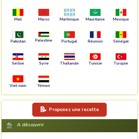
Mali
Maroc
Martinique
Mauritanie
Mexique
Palestine
Pakistan
Portugal
Réunion
Sénégal
Serbie
Syrie
Thaïlande
Tunisie
Turquie
Viet-nam
Yémen
Proposez une recette
A découvrir