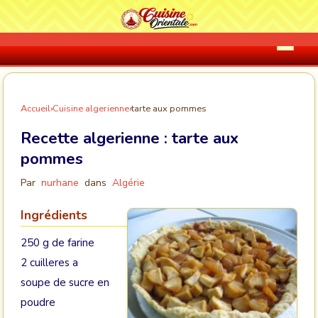
Accueil
›
Cuisine algerienne
›
tarte aux pommes
Recette algerienne :
tarte aux
pommes
Par
nurhane
dans
Algérie
Ingrédients
250 g de farine
2 cuilleres a
soupe de sucre en
poudre