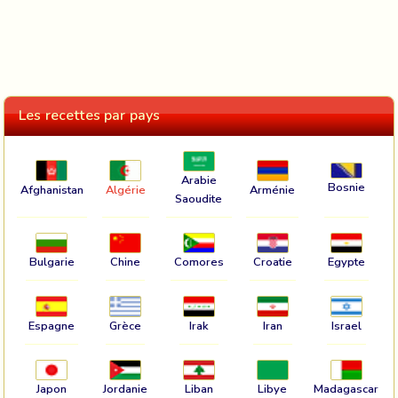
Les recettes par pays
Arabie
Bosnie
Afghanistan
Algérie
Arménie
Saoudite
Bulgarie
Chine
Comores
Croatie
Egypte
Espagne
Grèce
Irak
Iran
Israel
Japon
Jordanie
Liban
Libye
Madagascar