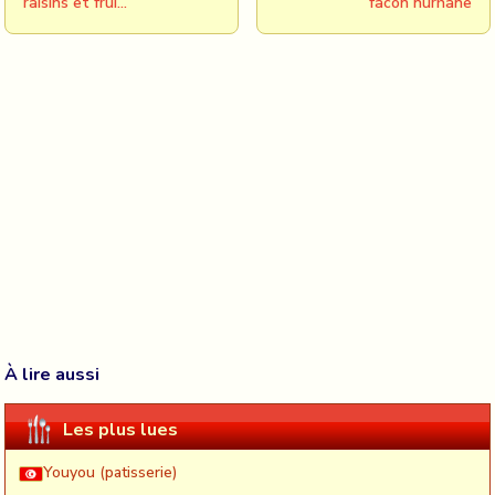
raisins et frui…
facon nurhane
À lire aussi
Les plus lues
Youyou (patisserie)