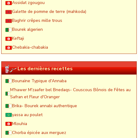
Assidat zgougou
Galette de pomme de terre (mahkoda)
Baghrir crêpes mille trous
Bourek algerien
Keftaji
Chebakia-chabakia
Les dernières recettes
Bounaïne Typique d'Annaba
M'hawer M'zaafer bel Bnedaqs- Couscous Bônois de Fêtes au
Safran et Fleur d'Oranger
Brika- Bourek annabi authentique
yassa au poulet
Mlouhia
Chorba épicée aux merguez