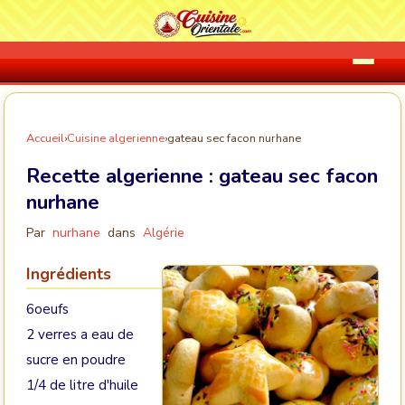
Accueil
›
Cuisine algerienne
›
gateau sec facon nurhane
Recette algerienne :
gateau sec facon
nurhane
Par
nurhane
dans
Algérie
Ingrédients
6oeufs
2 verres a eau de
sucre en poudre
1/4 de litre d'huile