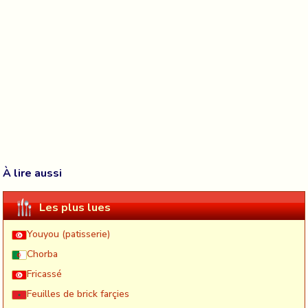
À lire aussi
Les plus lues
Youyou (patisserie)
Chorba
Fricassé
Feuilles de brick farçies