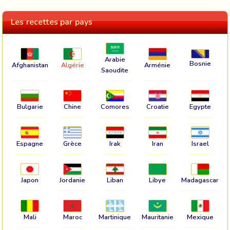
Les recettes par pays
Arabie
Bosnie
Afghanistan
Algérie
Arménie
Saoudite
Bulgarie
Chine
Comores
Croatie
Egypte
Espagne
Grèce
Irak
Iran
Israel
Japon
Jordanie
Liban
Libye
Madagascar
Mali
Maroc
Martinique
Mauritanie
Mexique