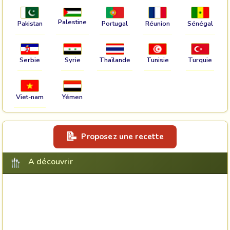
Palestine
Pakistan
Portugal
Réunion
Sénégal
Serbie
Syrie
Thaïlande
Tunisie
Turquie
Viet-nam
Yémen
Proposez une recette
A découvrir