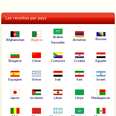
Les recettes par pays
Arabie
Bosnie
Afghanistan
Algérie
Arménie
Saoudite
Bulgarie
Chine
Comores
Croatie
Egypte
Espagne
Grèce
Irak
Iran
Israel
Japon
Jordanie
Liban
Libye
Madagascar