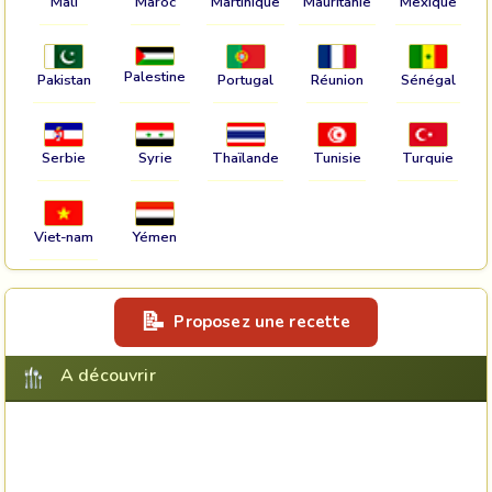
Mali
Maroc
Martinique
Mauritanie
Mexique
Palestine
Pakistan
Portugal
Réunion
Sénégal
Serbie
Syrie
Thaïlande
Tunisie
Turquie
Viet-nam
Yémen
Proposez une recette
A découvrir