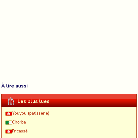
À lire aussi
Les plus lues
Youyou (patisserie)
Chorba
Fricassé