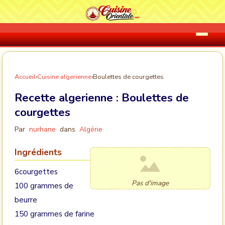
Accueil
›
Cuisine algerienne
›
Boulettes de courgettes
Recette algerienne :
Boulettes de
courgettes
Par
nurhane
dans
Algérie
Ingrédients
6courgettes
Pas d'image
100 grammes de
beurre
150 grammes de farine