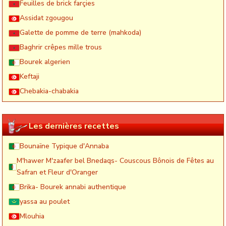
Feuilles de brick farçies
Assidat zgougou
Galette de pomme de terre (mahkoda)
Baghrir crêpes mille trous
Bourek algerien
Keftaji
Chebakia-chabakia
Les dernières recettes
Bounaïne Typique d'Annaba
M'hawer M'zaafer bel Bnedaqs- Couscous Bônois de Fêtes au
Safran et Fleur d'Oranger
Brika- Bourek annabi authentique
yassa au poulet
Mlouhia