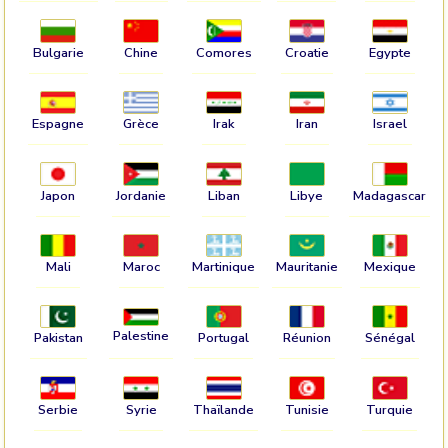
Bulgarie
Chine
Comores
Croatie
Egypte
Espagne
Grèce
Irak
Iran
Israel
Japon
Jordanie
Liban
Libye
Madagascar
Mali
Maroc
Martinique
Mauritanie
Mexique
Palestine
Pakistan
Portugal
Réunion
Sénégal
Serbie
Syrie
Thaïlande
Tunisie
Turquie