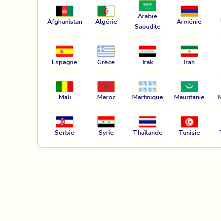
Arabie
Afghanistan
Algérie
Arménie
Saoudite
Espagne
Grèce
Irak
Iran
Mali
Maroc
Martinique
Mauritanie
Serbie
Syrie
Thaïlande
Tunisie