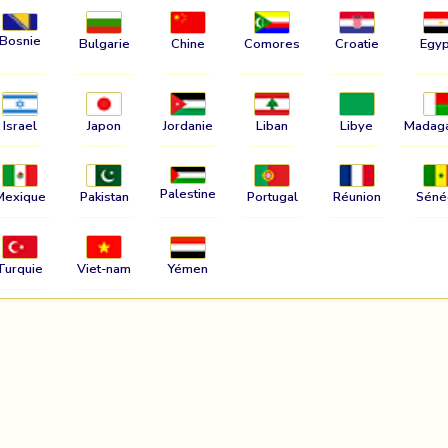
Bosnie
Bulgarie
Chine
Comores
Croatie
Egyp
Israel
Japon
Jordanie
Liban
Libye
Madag
Palestine
Mexique
Pakistan
Portugal
Réunion
Séné
Turquie
Viet-nam
Yémen