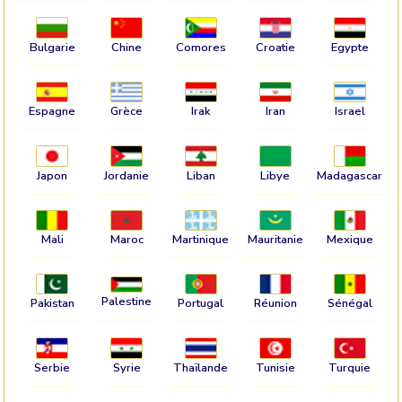
Bulgarie
Chine
Comores
Croatie
Egypte
Espagne
Grèce
Irak
Iran
Israel
Japon
Jordanie
Liban
Libye
Madagascar
Mali
Maroc
Martinique
Mauritanie
Mexique
Palestine
Pakistan
Portugal
Réunion
Sénégal
Serbie
Syrie
Thaïlande
Tunisie
Turquie