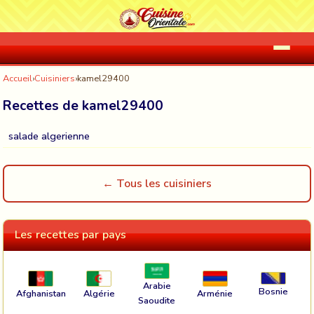
Accueil
›
Cuisiniers
›
kamel29400
Recettes de kamel29400
salade algerienne
← Tous les cuisiniers
Les recettes par pays
Arabie
Bosnie
Afghanistan
Algérie
Arménie
Saoudite