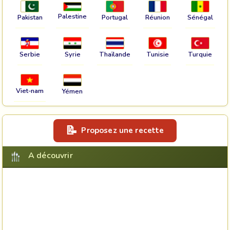
Palestine
Pakistan
Portugal
Réunion
Sénégal
Serbie
Syrie
Thaïlande
Tunisie
Turquie
Viet-nam
Yémen
Proposez une recette
A découvrir