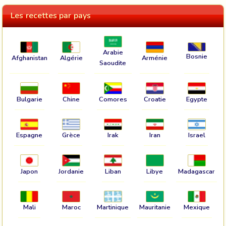
Les recettes par pays
Arabie
Bosnie
Afghanistan
Algérie
Arménie
Saoudite
Bulgarie
Chine
Comores
Croatie
Egypte
Espagne
Grèce
Irak
Iran
Israel
Japon
Jordanie
Liban
Libye
Madagascar
Mali
Maroc
Martinique
Mauritanie
Mexique