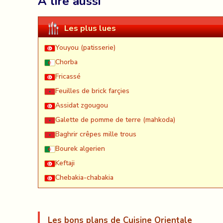
À lire aussi
Les plus lues
Youyou (patisserie)
Chorba
Fricassé
Feuilles de brick farçies
Assidat zgougou
Galette de pomme de terre (mahkoda)
Baghrir crêpes mille trous
Bourek algerien
Keftaji
Chebakia-chabakia
Les bons plans de Cuisine Orientale