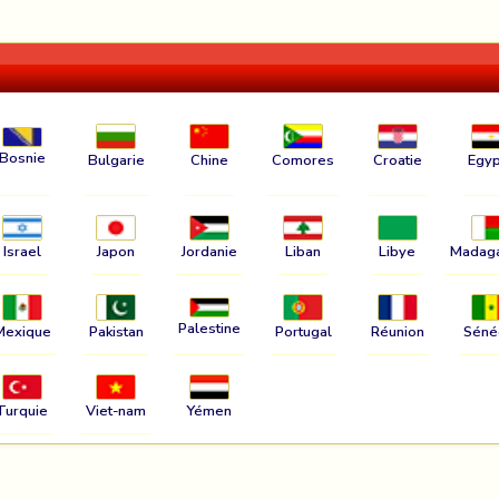
Bosnie
Bulgarie
Chine
Comores
Croatie
Egyp
Israel
Japon
Jordanie
Liban
Libye
Madag
Palestine
Mexique
Pakistan
Portugal
Réunion
Séné
Turquie
Viet-nam
Yémen