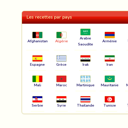
Les recettes par pays
Arabie
Afghanistan
Algérie
Arménie
Saoudite
Espagne
Grèce
Irak
Iran
Mali
Maroc
Martinique
Mauritanie
Serbie
Syrie
Thaïlande
Tunisie