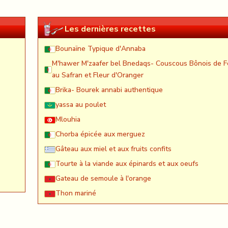
Les dernières recettes
Bounaïne Typique d'Annaba
M'hawer M'zaafer bel Bnedaqs- Couscous Bônois de F
au Safran et Fleur d'Oranger
Brika- Bourek annabi authentique
yassa au poulet
Mlouhia
Chorba épicée aux merguez
Gâteau aux miel et aux fruits confits
Tourte à la viande aux épinards et aux oeufs
Gateau de semoule à l'orange
Thon mariné