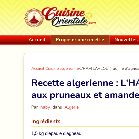
Accueil
Proposer une recette
Nouvelles 
Accueil
›
Cuisine algerienne
›
L'HAM LAHLOU (Tadjine d'agnea
Recette algerienne :
L'H
aux pruneaux et amande
Par
naby
dans
Algérie
Ingrédients
1,5 kg d'épaule d'agneau