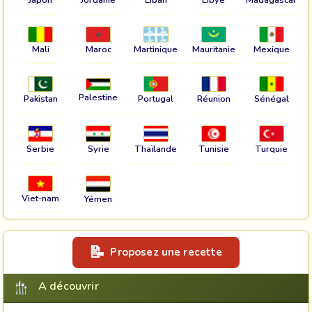
Mali
Maroc
Martinique
Mauritanie
Mexique
Palestine
Pakistan
Portugal
Réunion
Sénégal
Serbie
Syrie
Thaïlande
Tunisie
Turquie
Viet-nam
Yémen
Proposez une recette
A découvrir