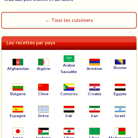
← Tous les cuisiniers
Les recettes par pays
Arabie
Bosnie
Afghanistan
Algérie
Arménie
Saoudite
Bulgarie
Chine
Comores
Croatie
Egypte
Espagne
Grèce
Irak
Iran
Israel
Japon
Jordanie
Liban
Libye
Madagascar