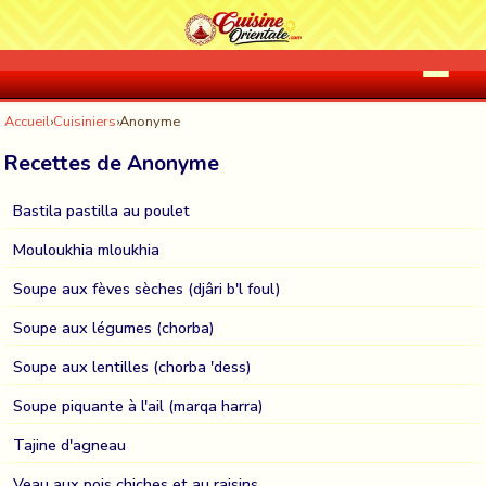
Accueil
›
Cuisiniers
›
Anonyme
Recettes de Anonyme
Bastila pastilla au poulet
Mouloukhia mloukhia
Soupe aux fèves sèches (djâri b'l foul)
Soupe aux légumes (chorba)
Soupe aux lentilles (chorba 'dess)
Soupe piquante à l'ail (marqa harra)
Tajine d'agneau
Veau aux pois chiches et au raisins