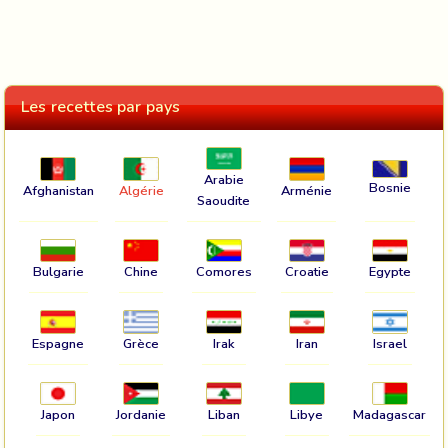
Les recettes par pays
Arabie
Bosnie
Afghanistan
Algérie
Arménie
Saoudite
Bulgarie
Chine
Comores
Croatie
Egypte
Espagne
Grèce
Irak
Iran
Israel
Japon
Jordanie
Liban
Libye
Madagascar