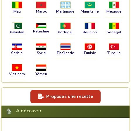
Mali
Maroc
Martinique
Mauritanie
Mexique
Palestine
Pakistan
Portugal
Réunion
Sénégal
Serbie
Syrie
Thaïlande
Tunisie
Turquie
Viet-nam
Yémen
Proposez une recette
A découvrir