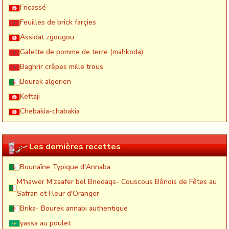
Fricassé
Feuilles de brick farçies
Assidat zgougou
Galette de pomme de terre (mahkoda)
Baghrir crêpes mille trous
Bourek algerien
Keftaji
Chebakia-chabakia
Les dernières recettes
Bounaïne Typique d'Annaba
M'hawer M'zaafer bel Bnedaqs- Couscous Bônois de Fêtes au
Safran et Fleur d'Oranger
Brika- Bourek annabi authentique
yassa au poulet