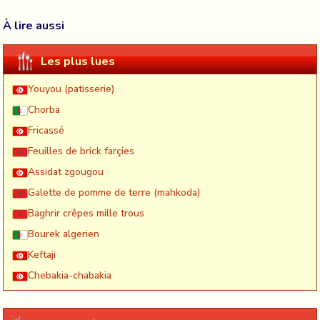
À lire aussi
Les plus lues
Youyou (patisserie)
Chorba
Fricassé
Feuilles de brick farçies
Assidat zgougou
Galette de pomme de terre (mahkoda)
Baghrir crêpes mille trous
Bourek algerien
Keftaji
Chebakia-chabakia