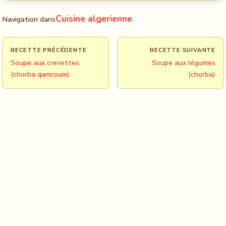
Cuisine algerienne
Navigation dans
RECETTE PRÉCÉDENTE
RECETTE SUIVANTE
Soupe aux crevettes
Soupe aux légumes
(chorba qamroum)
(chorba)