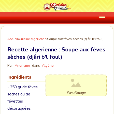
Accueil
›
Cuisine algerienne
›
Soupe aux fèves sèches (djâri b'l foul)
Recette algerienne :
Soupe aux fèves
sèches (djâri b'l foul)
Par
Anonyme
dans
Algérie
Ingrédients
- 250 gr de fèves
Pas d'image
sèches ou de
févettes
décortiquées.