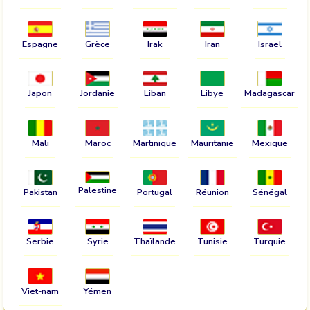
Espagne
Grèce
Irak
Iran
Israel
Japon
Jordanie
Liban
Libye
Madagascar
Mali
Maroc
Martinique
Mauritanie
Mexique
Palestine
Pakistan
Portugal
Réunion
Sénégal
Serbie
Syrie
Thaïlande
Tunisie
Turquie
Viet-nam
Yémen