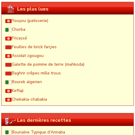
Les plus lues
Youyou (patisserie)
Chorba
Fricassé
Feuilles de brick farçies
Assidat zgougou
Galette de pomme de terre (mahkoda)
Baghrir crêpes mille trous
Bourek algerien
Keftaji
Chebakia-chabakia
Les dernières recettes
Bounaïne Typique d'Annaba