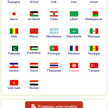
Espagne
Grèce
Irak
Iran
Israel
Japon
Jordanie
Liban
Libye
Madagascar
Mali
Maroc
Martinique
Mauritanie
Mexique
Palestine
Pakistan
Portugal
Réunion
Sénégal
Serbie
Syrie
Thaïlande
Tunisie
Turquie
Viet-nam
Yémen
Proposez une recette