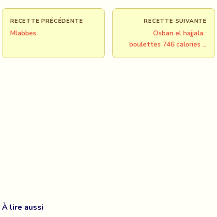
RECETTE PRÉCÉDENTE
RECETTE SUIVANTE
Mlabbes
Osban el hajjala :
boulettes 746 calories …
À lire aussi