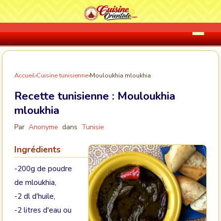
Accueil
›
Cuisine tunisienne
›
Mouloukhia mloukhia
Recette tunisienne :
Mouloukhia
mloukhia
Par
Anonyme
dans
Tunisie
Ingrédients
-200g de poudre
de mloukhia,
-2 dl d'huile,
-2 litres d'eau ou