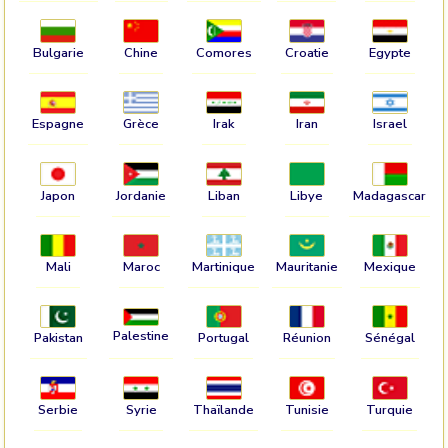
Bulgarie
Chine
Comores
Croatie
Egypte
Espagne
Grèce
Irak
Iran
Israel
Japon
Jordanie
Liban
Libye
Madagascar
Mali
Maroc
Martinique
Mauritanie
Mexique
Palestine
Pakistan
Portugal
Réunion
Sénégal
Serbie
Syrie
Thaïlande
Tunisie
Turquie