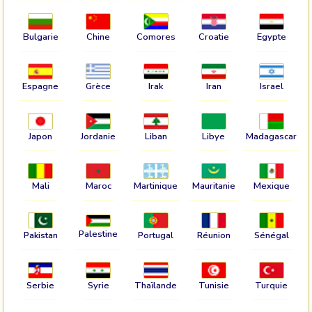
Bulgarie
Chine
Comores
Croatie
Egypte
Espagne
Grèce
Irak
Iran
Israel
Japon
Jordanie
Liban
Libye
Madagascar
Mali
Maroc
Martinique
Mauritanie
Mexique
Palestine
Pakistan
Portugal
Réunion
Sénégal
Serbie
Syrie
Thaïlande
Tunisie
Turquie