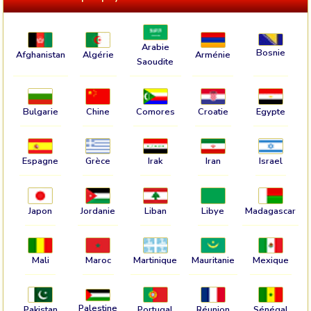
Arabie
Bosnie
Afghanistan
Algérie
Arménie
Saoudite
Bulgarie
Chine
Comores
Croatie
Egypte
Espagne
Grèce
Irak
Iran
Israel
Japon
Jordanie
Liban
Libye
Madagascar
Mali
Maroc
Martinique
Mauritanie
Mexique
Palestine
Pakistan
Portugal
Réunion
Sénégal