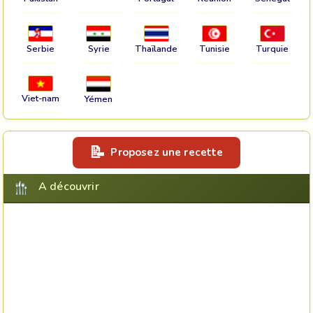
Serbie
Syrie
Thaïlande
Tunisie
Turquie
Viet-nam
Yémen
Proposez une recette
A découvrir