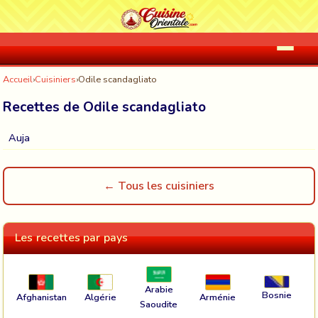
Accueil
›
Cuisiniers
›
Odile scandagliato
Recettes de Odile scandagliato
Auja
← Tous les cuisiniers
Les recettes par pays
Arabie
Bosnie
Afghanistan
Algérie
Arménie
Saoudite