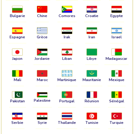
Bulgarie
Chine
Comores
Croatie
Egypte
Espagne
Grèce
Irak
Iran
Israel
Japon
Jordanie
Liban
Libye
Madagascar
Mali
Maroc
Martinique
Mauritanie
Mexique
Palestine
Pakistan
Portugal
Réunion
Sénégal
Serbie
Syrie
Thaïlande
Tunisie
Turquie