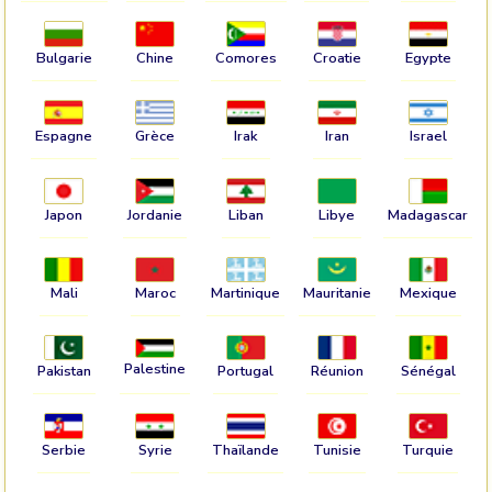
Bulgarie
Chine
Comores
Croatie
Egypte
Espagne
Grèce
Irak
Iran
Israel
Japon
Jordanie
Liban
Libye
Madagascar
Mali
Maroc
Martinique
Mauritanie
Mexique
Palestine
Pakistan
Portugal
Réunion
Sénégal
Serbie
Syrie
Thaïlande
Tunisie
Turquie