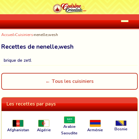
Accueil
›
Cuisiniers
›
nenelle,wesh
Recettes de nenelle,wesh
brique de zetl
← Tous les cuisiniers
Les recettes par pays
Arabie
Bosnie
Afghanistan
Algérie
Arménie
Saoudite