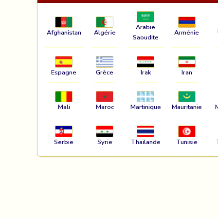
Arabie
Afghanistan
Algérie
Arménie
Saoudite
Espagne
Grèce
Irak
Iran
Mali
Maroc
Martinique
Mauritanie
Serbie
Syrie
Thaïlande
Tunisie