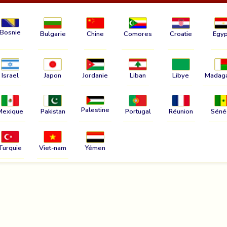
Bosnie
Bulgarie
Chine
Comores
Croatie
Egyp
Israel
Japon
Jordanie
Liban
Libye
Madag
Palestine
Mexique
Pakistan
Portugal
Réunion
Séné
Turquie
Viet-nam
Yémen