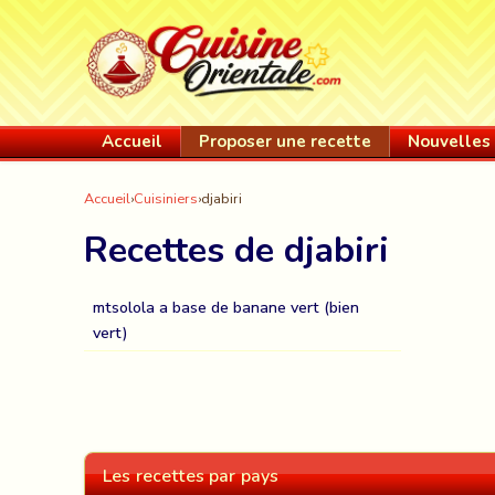
Accueil
Proposer une recette
Nouvelles 
Accueil
›
Cuisiniers
›
djabiri
Recettes de djabiri
mtsolola a base de banane vert (bien
vert)
Les recettes par pays