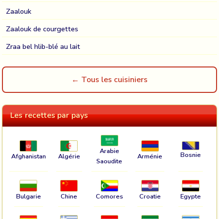
Zaalouk
Zaalouk de courgettes
Zraa bel hlib-blé au lait
← Tous les cuisiniers
Les recettes par pays
Arabie
Bosnie
Afghanistan
Algérie
Arménie
Saoudite
Bulgarie
Chine
Comores
Croatie
Egypte