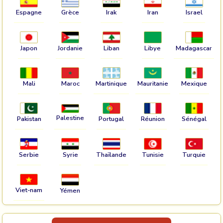
Espagne
Grèce
Irak
Iran
Israel
Japon
Jordanie
Liban
Libye
Madagascar
Mali
Maroc
Martinique
Mauritanie
Mexique
Palestine
Pakistan
Portugal
Réunion
Sénégal
Serbie
Syrie
Thaïlande
Tunisie
Turquie
Viet-nam
Yémen