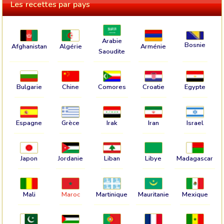
Les recettes par pays
Arabie
Bosnie
Afghanistan
Algérie
Arménie
Saoudite
Bulgarie
Chine
Comores
Croatie
Egypte
Espagne
Grèce
Irak
Iran
Israel
Japon
Jordanie
Liban
Libye
Madagascar
Mali
Maroc
Martinique
Mauritanie
Mexique