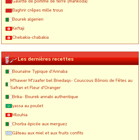
Galette de pomme de terre (mahkoda)
Baghrir crêpes mille trous
Bourek algerien
Keftaji
Chebakia-chabakia
Les dernières recettes
Bounaïne Typique d'Annaba
M'hawer M'zaafer bel Bnedaqs- Couscous Bônois de Fêtes au
Safran et Fleur d'Oranger
Brika- Bourek annabi authentique
yassa au poulet
Mlouhia
Chorba épicée aux merguez
Gâteau aux miel et aux fruits confits