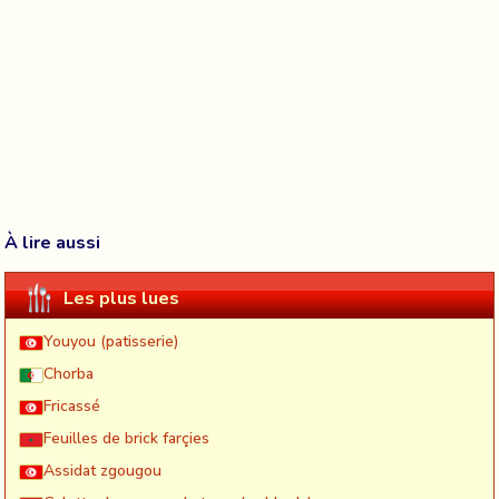
À lire aussi
Les plus lues
Youyou (patisserie)
Chorba
Fricassé
Feuilles de brick farçies
Assidat zgougou