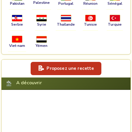
Palestine
Pakistan
Portugal
Réunion
Sénégal
Serbie
Syrie
Thaïlande
Tunisie
Turquie
Viet-nam
Yémen
Proposez une recette
A découvrir