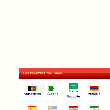
Les recettes par pays
Arabie
Afghanistan
Algérie
Arménie
Saoudite