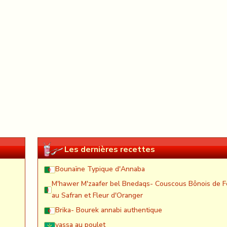
Les dernières recettes
Bounaïne Typique d'Annaba
M'hawer M'zaafer bel Bnedaqs- Couscous Bônois de F
au Safran et Fleur d'Oranger
Brika- Bourek annabi authentique
yassa au poulet