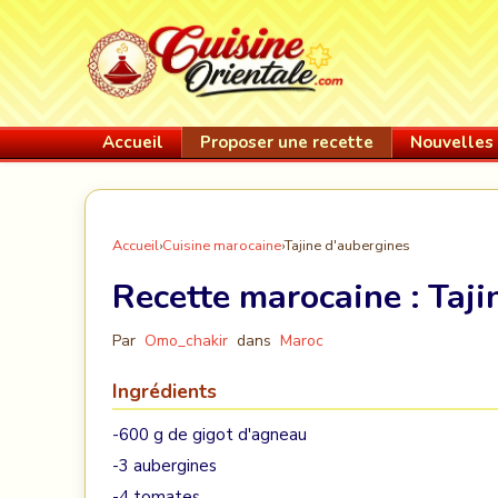
Accueil
Proposer une recette
Nouvelles 
Accueil
›
Cuisine marocaine
›
Tajine d'aubergines
Recette marocaine :
Taji
Par
Omo_chakir
dans
Maroc
Ingrédients
-600 g de gigot d'agneau
-3 aubergines
-4 tomates,