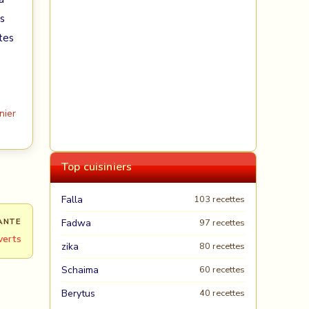
es
tes
nier
Top cuisiniers
Falla
103 recettes
ANTE
Fadwa
97 recettes
verts
zika
80 recettes
Schaima
60 recettes
Berytus
40 recettes