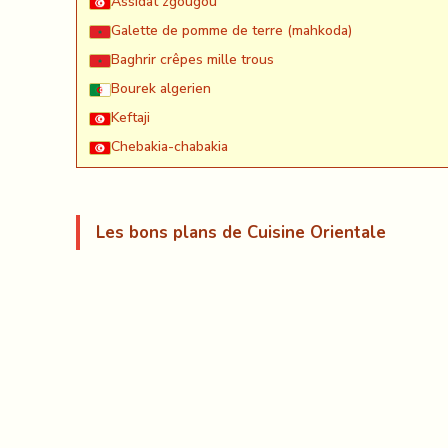
Assidat zgougou
Galette de pomme de terre (mahkoda)
Baghrir crêpes mille trous
Bourek algerien
Keftaji
Chebakia-chabakia
Les bons plans de Cuisine Orientale