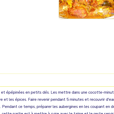
s et épépinées en petits dés. Les mettre dans une cocotte-minu
ive et les épices. Faire revenir pendant 5 minutes et recouvrir d'ea
. Pendant ce temps, préparer les aubergines en les coupant en 
, cette partie est à mettre à cuire avec le tajine et le reste servir