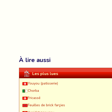
À lire aussi
Les plus lues
Youyou (patisserie)
Chorba
Fricassé
Feuilles de brick farçies