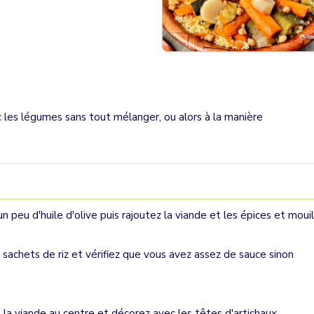
ec les légumes sans tout mélanger, ou alors à la manière
 peu d'huile d'olive puis rajoutez la viande et les épices et mouil
s sachets de riz et vérifiez que vous avez assez de sauce sinon
t la viande au centre et décorez avec les têtes d'artichaux