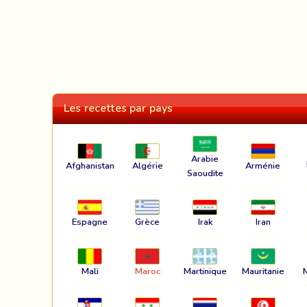
Les recettes par pays
Arabie
Afghanistan
Algérie
Arménie
Saoudite
Espagne
Grèce
Irak
Iran
Mali
Maroc
Martinique
Mauritanie