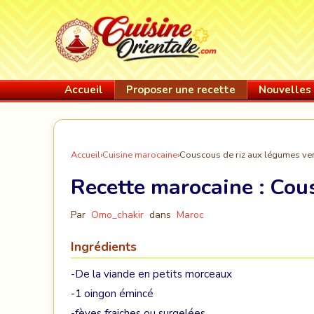
Accueil
Proposer une recette
Nouvelles 
Accueil
›
Cuisine marocaine
›
Couscous de riz aux légumes ve
Recette marocaine :
Cous
Par
Omo_chakir
dans
Maroc
Ingrédients
-De la viande en petits morceaux
-1 oingon émincé
-fèves fraiches ou surgelées