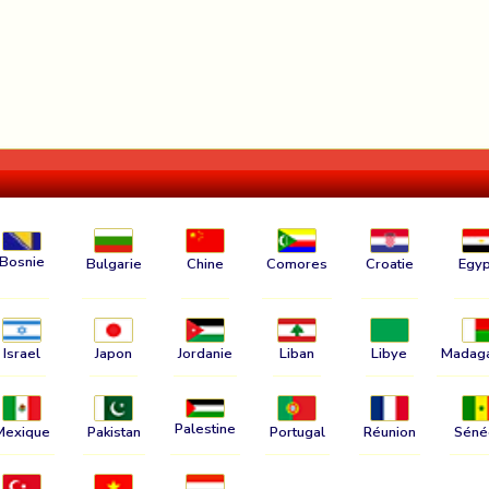
Bosnie
Bulgarie
Chine
Comores
Croatie
Egyp
Israel
Japon
Jordanie
Liban
Libye
Madag
Palestine
Mexique
Pakistan
Portugal
Réunion
Séné