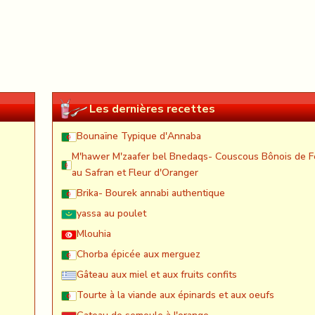
Les dernières recettes
Bounaïne Typique d'Annaba
M'hawer M'zaafer bel Bnedaqs- Couscous Bônois de F
au Safran et Fleur d'Oranger
Brika- Bourek annabi authentique
yassa au poulet
Mlouhia
Chorba épicée aux merguez
Gâteau aux miel et aux fruits confits
Tourte à la viande aux épinards et aux oeufs