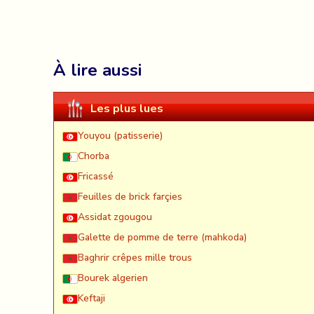
À lire aussi
Les plus lues
Youyou (patisserie)
Chorba
Fricassé
Feuilles de brick farçies
Assidat zgougou
Galette de pomme de terre (mahkoda)
Baghrir crêpes mille trous
Bourek algerien
Keftaji