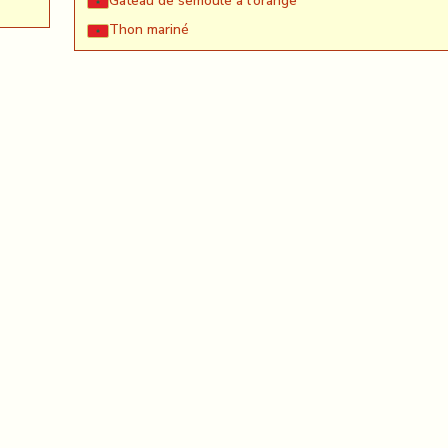
Gateau de semoule à l'orange
Thon mariné