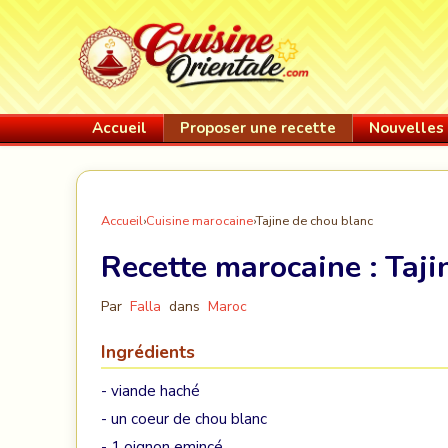
Accueil
Proposer une recette
Nouvelles 
Accueil
›
Cuisine marocaine
›
Tajine de chou blanc
Recette marocaine :
Taji
Par
Falla
dans
Maroc
Ingrédients
- viande haché
- un coeur de chou blanc
- 1 oignon emincé