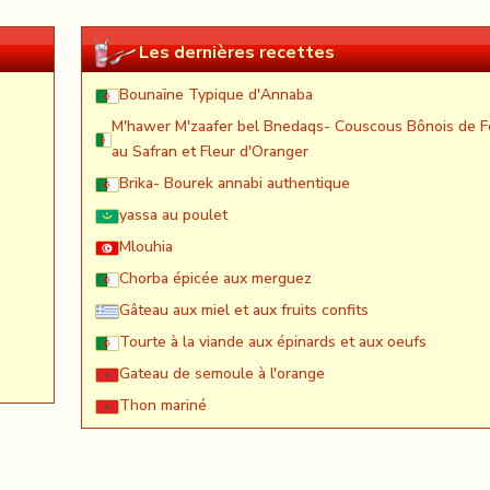
Les dernières recettes
Bounaïne Typique d'Annaba
M'hawer M'zaafer bel Bnedaqs- Couscous Bônois de F
au Safran et Fleur d'Oranger
Brika- Bourek annabi authentique
yassa au poulet
Mlouhia
Chorba épicée aux merguez
Gâteau aux miel et aux fruits confits
Tourte à la viande aux épinards et aux oeufs
Gateau de semoule à l'orange
Thon mariné