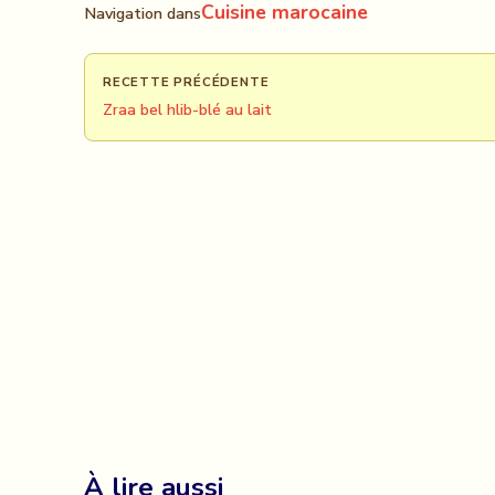
Cuisine marocaine
Navigation dans
RECETTE PRÉCÉDENTE
Zraa bel hlib-blé au lait
À lire aussi