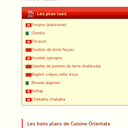
Les plus lues
Youyou (patisserie)
Chorba
Fricassé
Feuilles de brick farçies
Assidat zgougou
Galette de pomme de terre (mahkoda)
Baghrir crêpes mille trous
Bourek algerien
Keftaji
Chebakia-chabakia
Les bons plans de Cuisine Orientale