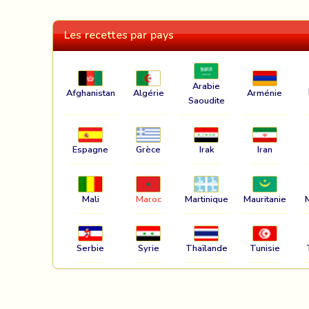
Les recettes par pays
Arabie
Afghanistan
Algérie
Arménie
Saoudite
Espagne
Grèce
Irak
Iran
Mali
Maroc
Martinique
Mauritanie
Serbie
Syrie
Thaïlande
Tunisie