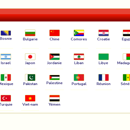
Bosnie
Bulgarie
Chine
Comores
Croatie
Egyp
Israel
Japon
Jordanie
Liban
Libye
Madag
Palestine
Mexique
Pakistan
Portugal
Réunion
Séné
Turquie
Viet-nam
Yémen