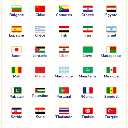
Bulgarie
Chine
Comores
Croatie
Egypte
Espagne
Grèce
Irak
Iran
Israel
Japon
Jordanie
Liban
Libye
Madagascar
Mali
Maroc
Martinique
Mauritanie
Mexique
Palestine
Pakistan
Portugal
Réunion
Sénégal
Serbie
Syrie
Thaïlande
Tunisie
Turquie