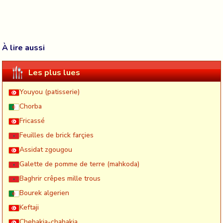
À lire aussi
Les plus lues
Youyou (patisserie)
Chorba
Fricassé
Feuilles de brick farçies
Assidat zgougou
Galette de pomme de terre (mahkoda)
Baghrir crêpes mille trous
Bourek algerien
Keftaji
Chebakia-chabakia