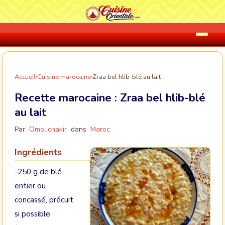
Accueil
›
Cuisine marocaine
›
Zraa bel hlib-blé au lait
Recette marocaine :
Zraa bel hlib-blé
au lait
Par
Omo_chakir
dans
Maroc
Ingrédients
-250 g de blé
entier ou
concassé, précuit
si possible