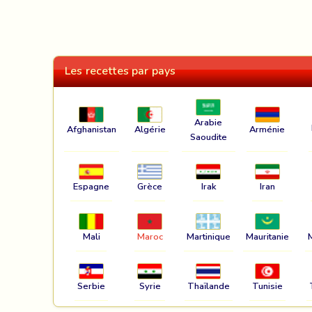
Les recettes par pays
Arabie
Afghanistan
Algérie
Arménie
Saoudite
Espagne
Grèce
Irak
Iran
Mali
Maroc
Martinique
Mauritanie
Serbie
Syrie
Thaïlande
Tunisie