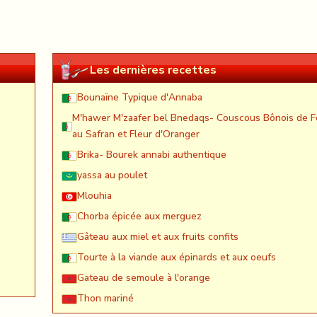
Les dernières recettes
Bounaïne Typique d'Annaba
M'hawer M'zaafer bel Bnedaqs- Couscous Bônois de F
au Safran et Fleur d'Oranger
Brika- Bourek annabi authentique
yassa au poulet
Mlouhia
Chorba épicée aux merguez
Gâteau aux miel et aux fruits confits
Tourte à la viande aux épinards et aux oeufs
Gateau de semoule à l'orange
Thon mariné