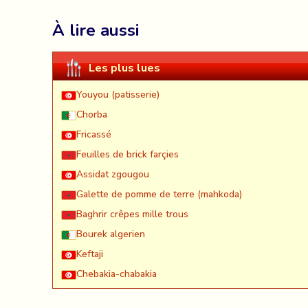
À lire aussi
Les plus lues
Youyou (patisserie)
Chorba
Fricassé
Feuilles de brick farçies
Assidat zgougou
Galette de pomme de terre (mahkoda)
Baghrir crêpes mille trous
Bourek algerien
Keftaji
Chebakia-chabakia