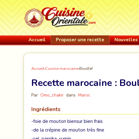
Accueil
Proposer une recette
Nouvelles 
Accueil
›
Cuisine marocaine
›
Boulfaf
Recette marocaine :
Boul
Par
Omo_chakir
dans
Maroc
Ingrédients
-foie de mouton biensur bien frais
-de la crépine de mouton très fine
-sel, paprika, cumin