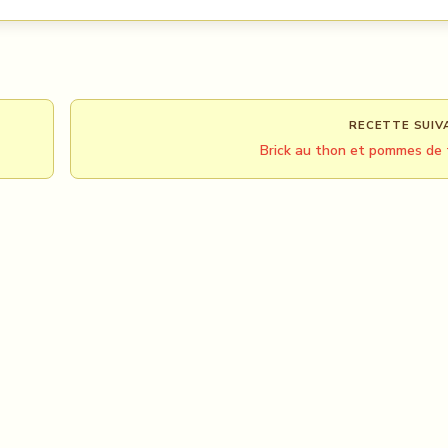
RECETTE SUIV
Brick au thon et pommes de 