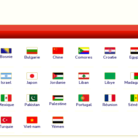
Bosnie
Bulgarie
Chine
Comores
Croatie
Egyp
Israel
Japon
Jordanie
Liban
Libye
Madag
Palestine
Mexique
Pakistan
Portugal
Réunion
Séné
Turquie
Viet-nam
Yémen